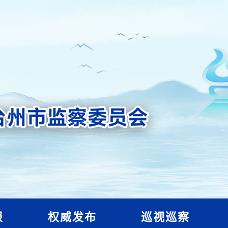
报
权威发布
巡视巡察