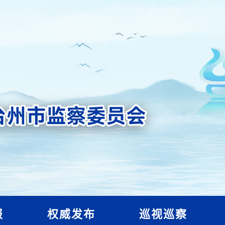
报
权威发布
巡视巡察