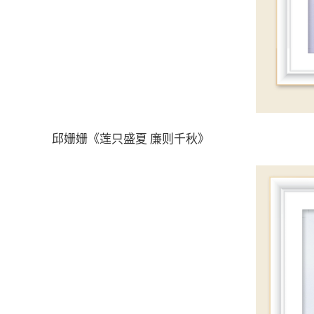
邱姗姗《莲只盛夏 廉则千秋》