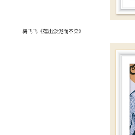
梅飞飞《莲出淤泥而不染》